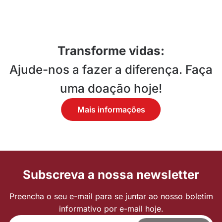
Transforme vidas:
Noite de fados solidária - 3ª
Edição dia 6 de setembro
Ajude-nos a fazer a diferença. Faça
Ler mais
uma doação hoje!
Mais informações
sobre como
transformar
vidas ao
Subscreva a nossa newsletter
contactar-
Preencha o seu e-mail para se juntar ao nosso boletim
nos
informativo por e-mail hoje.
Email